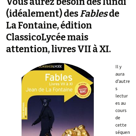
Vous aurez besoin dès lundi
(idéalement) des
Fables
de
La Fontaine, édition
ClassicoLycée mais
attention, livres VII à XI.
Il y
aura
d’autre
s
lectur
es au
cours
de
cette
séquen