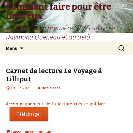
Comment faire pour être
heureux
Du français en première STMG au lycée
Raymond Queneau et au delà
Aller
Recherc
Menu
au
contenu
Carnet de lecture Le Voyage à
Lilliput
18 juin 2021
Non classé
Accompagnement-de-la-lecture-cursive-gulliver
Télécharger
Laisser un commentaire