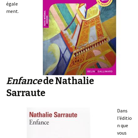
égale
ment.
Enfance
de Nathalie
Sarraute
Dans
l’éditio
n que
vous