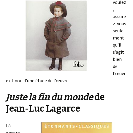
voulez
,
assure
z-vous
seule
ment
qu’il
s’agit
bien
de
l’œuvr
e et non d’une étude de l’œuvre.
Juste la fin du monde
de
Jean-Luc Lagarce
Là
encore