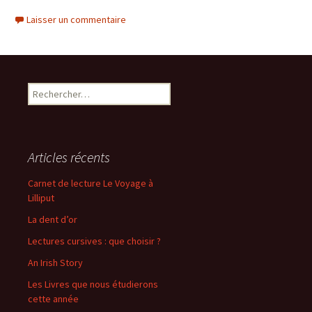
Laisser un commentaire
R
e
c
h
e
Articles récents
r
c
Carnet de lecture Le Voyage à
h
Lilliput
e
La dent d’or
r
Lectures cursives : que choisir ?
:
An Irish Story
Les Livres que nous étudierons
cette année