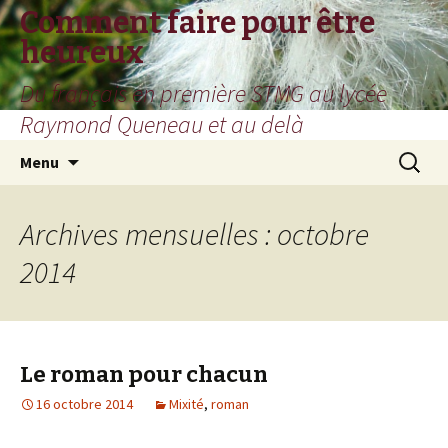
Comment faire pour être
heureux
Du français en première STMG au lycée
Raymond Queneau et au delà
Aller
Recherc
Menu
au
contenu
Archives mensuelles : octobre
2014
Le roman pour chacun
16 octobre 2014
Mixité
,
roman