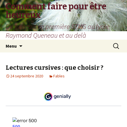
Comment faire pour être
heureux
Du français en première STMG au lycée
Raymond Queneau et au delà
Aller
Recherc
Menu
au
contenu
Lectures cursives : que choisir ?
24 septembre 2020
Fables