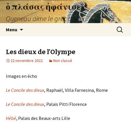
ὁ πλάσας ἠφάνισεν
Queneau aime le grec ancien
Aller
Recherc
Menu
au
contenu
Les dieux de l’Olympe
22 novembre 2022
Non classé
Images en écho
Le Concile des dieux
, Raphaël, Villa Farnesina, Rome
Le Concile des dieux
, Palais Pitti Florence
Hébé
, Palais des Beaux-arts Lille