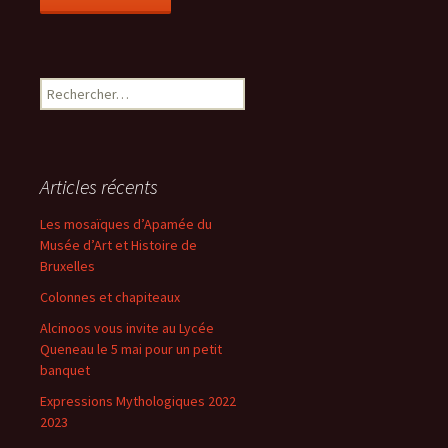
R
e
c
h
e
Articles récents
r
c
Les mosaïques d’Apamée du
h
Musée d’Art et Histoire de
e
Bruxelles
r
Colonnes et chapiteaux
:
Alcinoos vous invite au Lycée
Queneau le 5 mai pour un petit
banquet
Expressions Mythologiques 2022
2023