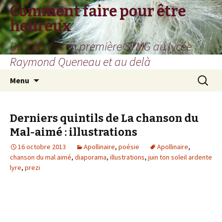
Comment faire pour être
heureux
Du français en première STMG au lycée
Raymond Queneau et au delà
Aller
Recherc
Menu
au
contenu
Derniers quintils de La chanson du
Mal-aimé : illustrations
16 octobre 2013
Apollinaire
,
poésie
Apollinaire
,
chanson du mal aimé
,
diaporama
,
illustrations
,
juin ton soleil ardente
lyre
,
prezi