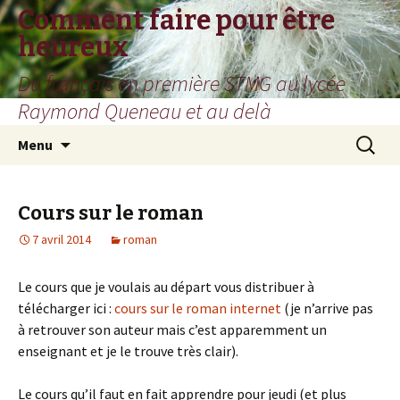
Comment faire pour être
heureux
Du français en première STMG au lycée
Raymond Queneau et au delà
Aller
Recherc
Menu
au
contenu
Cours sur le roman
7 avril 2014
roman
Le cours que je voulais au départ vous distribuer à
télécharger ici :
cours sur le roman internet
(je n’arrive pas
à retrouver son auteur mais c’est apparemment un
enseignant et je le trouve très clair).
Le cours qu’il faut en fait apprendre pour jeudi (et plus