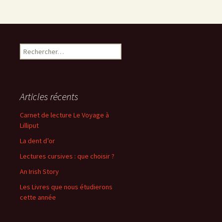
R
e
c
h
e
Articles récents
r
c
Carnet de lecture Le Voyage à
h
Lilliput
e
La dent d’or
r
Lectures cursives : que choisir ?
:
An Irish Story
Les Livres que nous étudierons
cette année