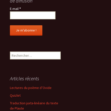
de diffusion
E-mail
*
R
e
c
h
e
Articles récents
r
c
Lectures du poème d’Ovide
h
Quizlet
e
r
Traduction juxta-linéaire du texte
de Plaute