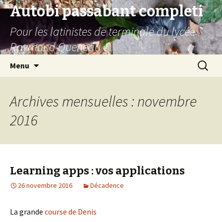
Autobi passabant completi
Pour les latinistes de terminale du lycée
Raymond Queneau
Aller
Recherc
Menu
au
contenu
Archives mensuelles : novembre
2016
Learning apps : vos applications
26 novembre 2016
Décadence
La grande
course de Denis