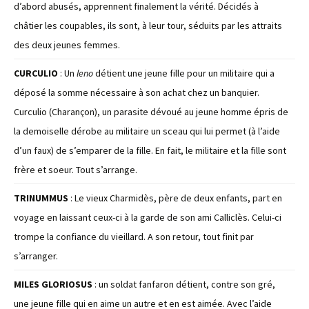
d’abord abusés, apprennent finalement la vérité. Décidés à
châtier les coupables, ils sont, à leur tour, séduits par les attraits
des deux jeunes femmes.
CURCULIO
: Un
leno
détient une jeune fille pour un militaire qui a
déposé la somme nécessaire à son achat chez un banquier.
Curculio (Charançon), un parasite dévoué au jeune homme épris de
la demoiselle dérobe au militaire un sceau qui lui permet (à l’aide
d’un faux) de s’emparer de la fille. En fait, le militaire et la fille sont
frère et soeur. Tout s’arrange.
TRINUMMUS
: Le vieux Charmidès, père de deux enfants, part en
voyage en laissant ceux-ci à la garde de son ami Calliclès. Celui-ci
trompe la confiance du vieillard. A son retour, tout finit par
s’arranger.
MILES GLORIOSUS
: un soldat fanfaron détient, contre son gré,
une jeune fille qui en aime un autre et en est aimée. Avec l’aide