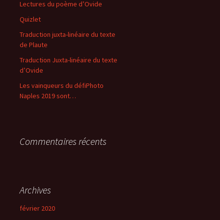
Lectures du poème d’Ovide
h
Quizlet
e
r
Traduction juxta-linéaire du texte
de Plaute
:
Traduction Juxta-linéaire du texte
d’Ovide
Les vainqueurs du défiPhoto
Naples 2019 sont…
Commentaires récents
Archives
février 2020