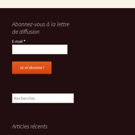
Abonnez-vous à la lettre
de diffusion
E-mail
*
R
e
c
h
e
Articles récents
r
c