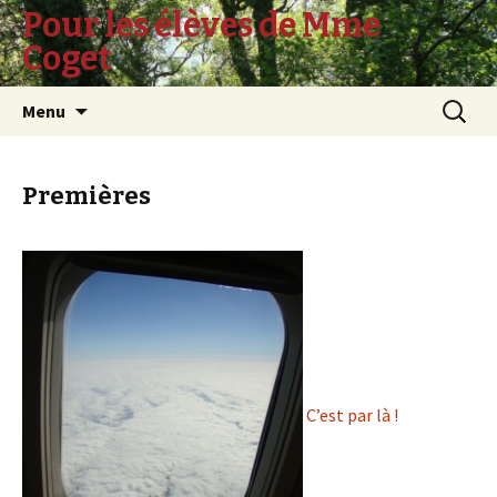
Pour les élèves de Mme
Coget
Aller
Recherc
Menu
au
contenu
Premières
C’est par là !