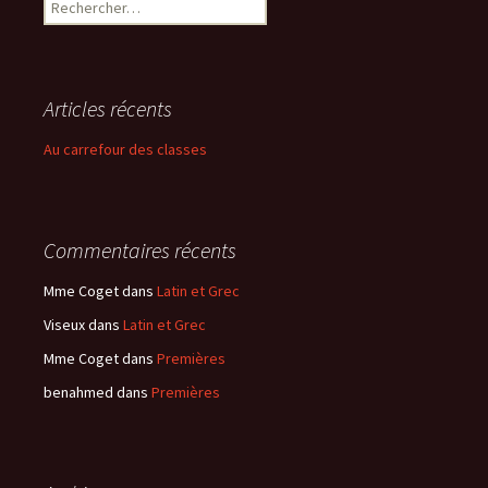
R
e
c
h
e
Articles récents
r
c
Au carrefour des classes
h
e
r
Commentaires récents
:
Mme Coget
dans
Latin et Grec
Viseux
dans
Latin et Grec
Mme Coget
dans
Premières
benahmed
dans
Premières