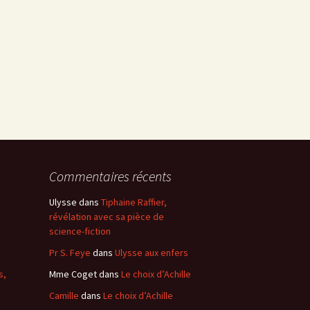
Commentaires récents
Ulysse
dans
Tiphaine Raffier,
révélation avec sa pièce de
science-fiction
Pr S. Feye
dans
Ulysse aux enfers
s,
Mme Coget
dans
Le choix d’Achille
Camille
dans
Le choix d’Achille