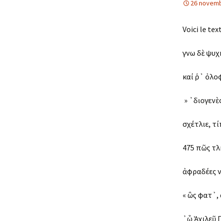
26 novemb
Voici le tex
ἔγνω δὲ ψυ
καί ῥ᾽ ὀλο
» ᾽διογενὲ
σχέτλιε, τί
475 πῶς ἔτλ
ἀφραδέες ν
« ὣς ἔφατ᾽
᾽ὦ Ἀχιλεῦ 