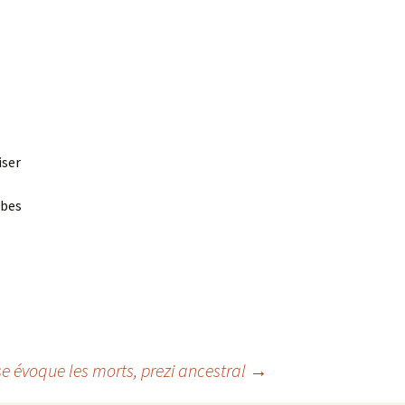
iser
rbes
se évoque les morts, prezi ancestral
→