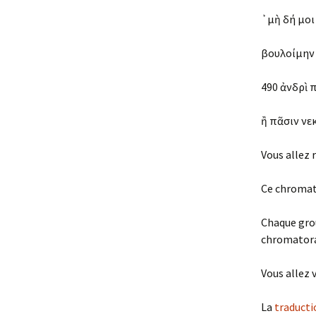
᾽μὴ δή μοι
βουλοίμην 
490 ἀνδρὶ 
ἢ πᾶσιν νε
Vous allez
Ce chromato
Chaque grou
chromator
Vous allez v
La
traducti