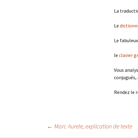
La traducti
Le
dictionn
Le fabuleu
le
clavier g
Vous analy
conjugués, à
Rendez le r
←
Marc Aurele, explication de texte