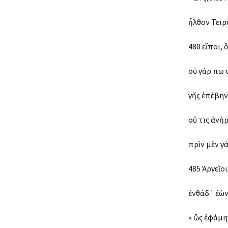
ἦλθον Τειρ
480 εἴποι,
οὐ γάρ πω 
γῆς ἐπέβην,
οὔ τις ἀνὴ
πρὶν μὲν γά
485 Ἀργεῖοι
ἐνθάδ᾽ ἐών·
« ὣς ἐφάμη