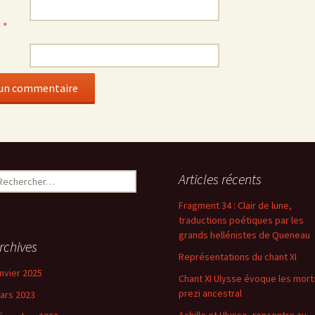
e
*
Articles récents
Fragment 34 : Clair de lune,
traductions poétiques par les
grands hellénistes de Queneau
rchives
Représentations du chant XI
anvier 2025
Chant XI Ulysse évoque les mort
prezi ancestral
ars 2023