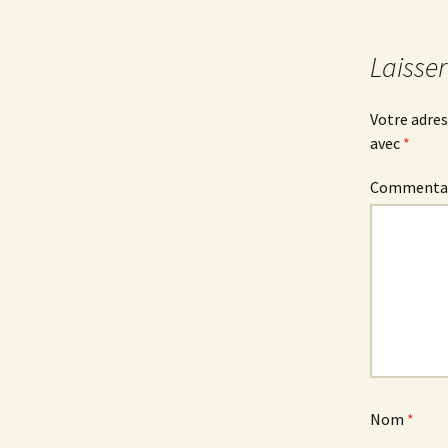
Navigation
des
Laisse
articles
Votre adres
avec
*
Commenta
Nom
*