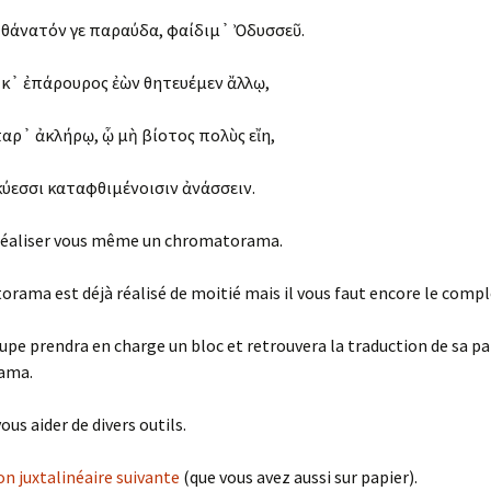
 θάνατόν γε παραύδα, φαίδιμ᾽ Ὀδυσσεῦ.
κ᾽ ἐπάρουρος ἐὼν θητευέμεν ἄλλῳ,
παρ᾽ ἀκλήρῳ, ᾧ μὴ βίοτος πολὺς εἴη,
κύεσσι καταφθιμένοισιν ἀνάσσειν.
 réaliser vous même un chromatorama.
rama est déjà réalisé de moitié mais il vous faut encore le compl
pe prendra en charge un bloc et retrouvera la traduction de sa pa
ama.
ous aider de divers outils.
on juxtalinéaire suivante
(que vous avez aussi sur papier).