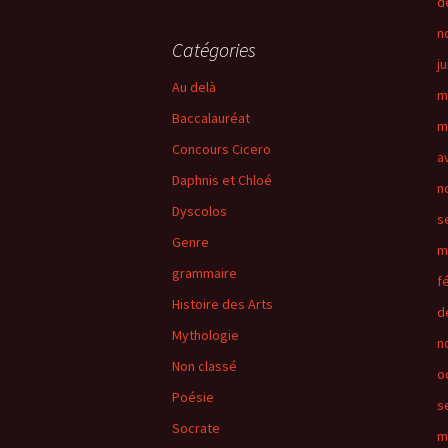
d
n
:
Catégories
j
Au delà
m
Baccalauréat
m
Concours Cicero
a
Daphnis et Chloé
n
Dyscolos
s
Genre
m
grammaire
f
Histoire des Arts
d
Mythologie
n
Non classé
o
Poésie
s
Socrate
m