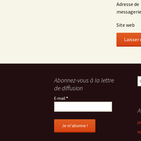
Adresse de
messageri
Site web
Abonnez-vous à la lettre
R
e
de diffusion
c
E-mail
*
h
e
A
r
c
j
h
m
e
r