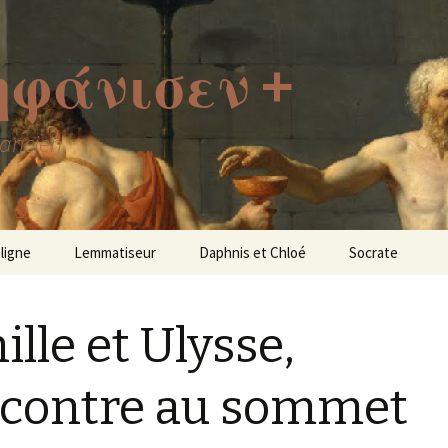
ἠφάνισεν +
 ancien
 ligne
Lemmatiseur
Daphnis et Chloé
Socrate
ille et Ulysse,
contre au sommet