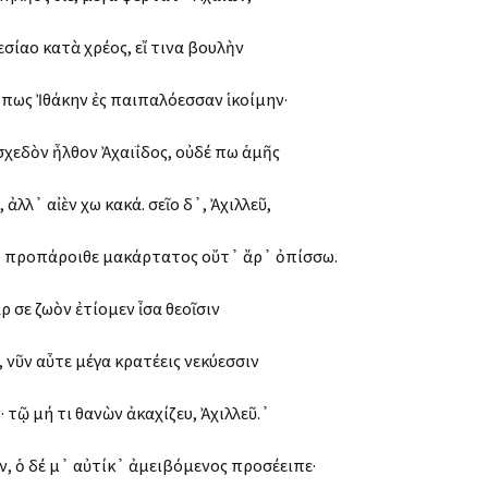
εσίαο κατὰ χρέος, εἴ τινα βουλὴν
 ὅπως Ἰθάκην ἐς παιπαλόεσσαν ἱκοίμην·
σχεδὸν ἦλθον Ἀχαιΐδος, οὐδέ πω ἁμῆς
 ἀλλ᾽ αἰὲν ἔχω κακά. σεῖο δ᾽, Ἀχιλλεῦ,
ρ προπάροιθε μακάρτατος οὔτ᾽ ἄρ᾽ ὀπίσσω.
ρ σε ζωὸν ἐτίομεν ἶσα θεοῖσιν
, νῦν αὖτε μέγα κρατέεις νεκύεσσιν
 τῷ μή τι θανὼν ἀκαχίζευ, Ἀχιλλεῦ.᾽
ν, ὁ δέ μ᾽ αὐτίκ᾽ ἀμειβόμενος προσέειπε·