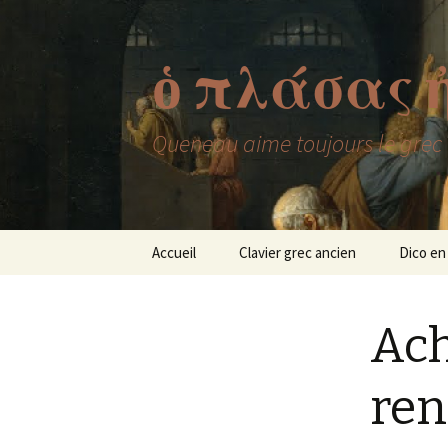
ὁ πλάσας 
Queneau aime toujours le grec
Aller
Accueil
Clavier grec ancien
Dico en
au
contenu
Ach
ren