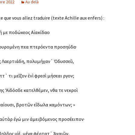
re 2022
Au delà
te que vous allez traduire (texte Achille aux enfers) :
χή με ποδώκεος Αἰακίδαο
φυρομένη ἔπεα πτερόεντα προσηύδα·
ς Λαερτιάδη, πολυμήχαν᾽ Ὀδυσσεῦ,
πτ᾽ ἔτι μεῖζον ἐνὶ φρεσὶ μήσεαι ἔργον;
ης Ἄϊδόσδε κατελθέμεν, ἔνθα τε νεκροὶ
αίουσι, βροτῶν εἴδωλα καμόντων; »
, αὐτὰρ ἐγώ μιν ἀμειβόμενος προσέειπον·
Πηλῆος υἱέ, μέγα φέρτατ᾽ Ἀχαιῶν,