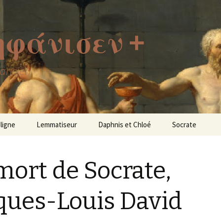
ἠφάνισεν +
 ancien
 ligne
Lemmatiseur
Daphnis et Chloé
Socrate
mort de Socrate,
ques-Louis David