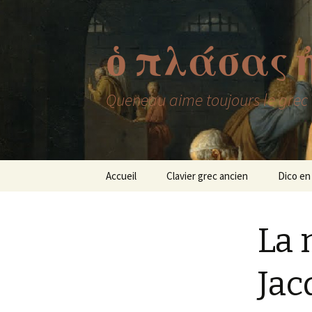
ὁ πλάσας 
Queneau aime toujours le grec
Aller
Accueil
Clavier grec ancien
Dico en
au
contenu
La 
Jac