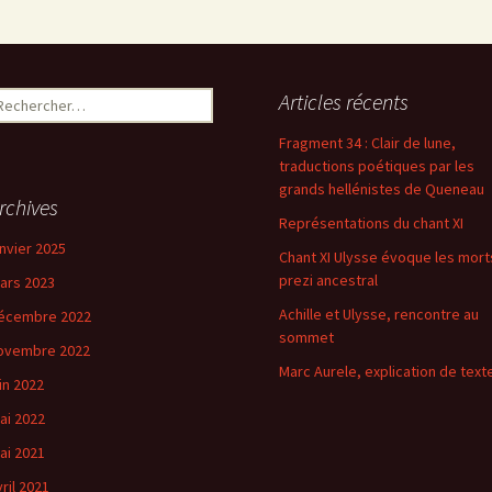
Articles récents
Fragment 34 : Clair de lune,
traductions poétiques par les
grands hellénistes de Queneau
rchives
Représentations du chant XI
anvier 2025
Chant XI Ulysse évoque les mort
prezi ancestral
ars 2023
Achille et Ulysse, rencontre au
écembre 2022
sommet
ovembre 2022
Marc Aurele, explication de text
uin 2022
ai 2022
ai 2021
vril 2021