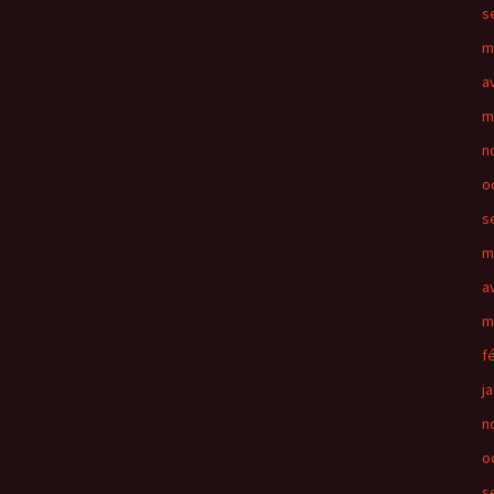
s
m
a
m
n
o
s
m
a
m
f
j
n
o
s