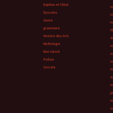
Daphnis et Chloé
n
Dyscolos
s
Genre
m
grammaire
f
Histoire des Arts
d
Mythologie
n
Non classé
o
Poésie
s
Socrate
m
a
m
j
n
o