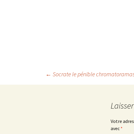
←
Socrate le pénible chromatorama
Navigation
des
Laisse
articles
Votre adres
avec
*