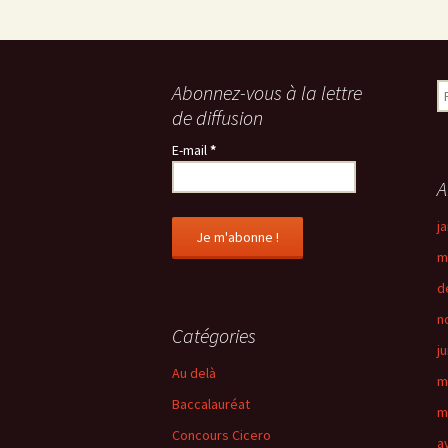
Abonnez-vous à la lettre
R
e
de diffusion
c
E-mail
*
h
e
A
r
c
j
h
m
e
r
d
n
:
Catégories
j
Au delà
m
Baccalauréat
m
Concours Cicero
a