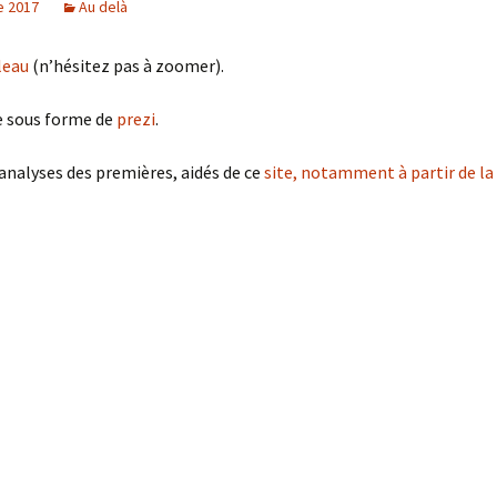
e 2017
Au delà
leau
(n’hésitez pas à zoomer).
e sous forme de
prezi
.
s analyses des premières, aidés de ce
site, notamment à partir de la 