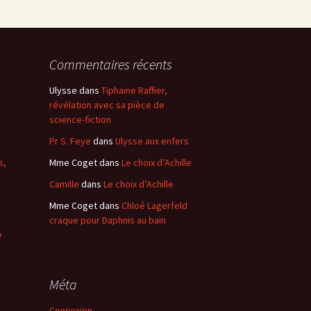
Commentaires récents
Ulysse
dans
Tiphaine Raffier,
révélation avec sa pièce de
science-fiction
Pr S. Feye
dans
Ulysse aux enfers
s,
Mme Coget
dans
Le choix d’Achille
Camille
dans
Le choix d’Achille
Mme Coget
dans
Chloé Lagerfeld
craque pour Daphnis au bain
e
Méta
Connexion