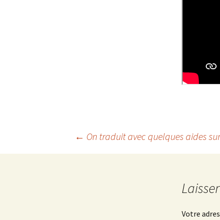
←
On traduit avec quelques aides surp
Navigation
des
Laisse
Votre adres