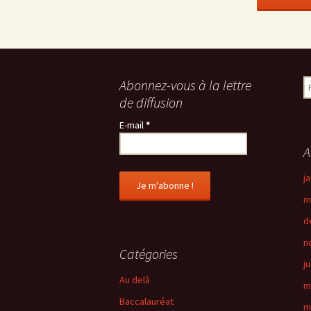
Abonnez-vous à la lettre
R
e
de diffusion
c
E-mail
*
h
e
A
r
c
j
h
m
e
r
d
n
:
Catégories
j
Au delà
m
Baccalauréat
m