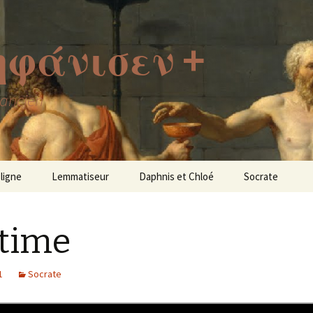
ἠφάνισεν +
 ancien
 ligne
Lemmatiseur
Daphnis et Chloé
Socrate
time
1
Socrate