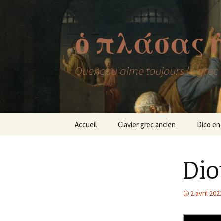
ὁ πλάσας 
Queneau aime toujours le grec
Aller
Accueil
Clavier grec ancien
Dico en
au
contenu
Dio
2 avril 202