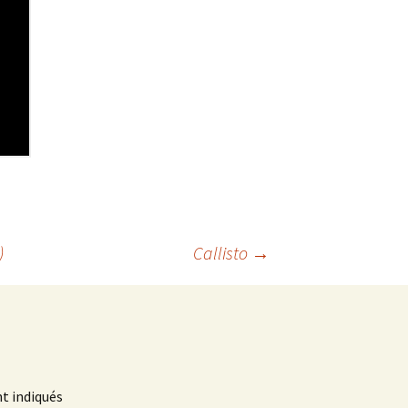
)
Callisto
→
t indiqués