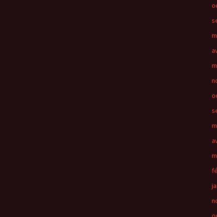
o
s
m
a
m
n
o
s
m
a
m
f
j
n
o