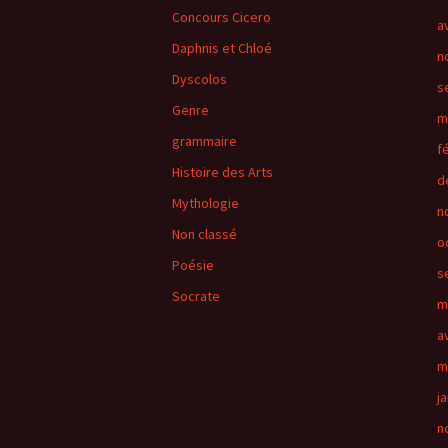
Concours Cicero
a
Daphnis et Chloé
n
Dyscolos
s
Genre
m
grammaire
f
Histoire des Arts
d
Mythologie
n
Non classé
o
Poésie
s
Socrate
m
a
m
j
n