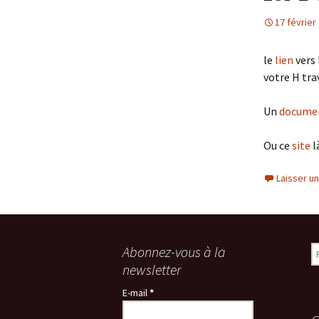
17 février
le
lien
vers 
votre H tra
Un
docume
Ou ce
site
l
Laisser u
Abonnez-vous à la
R
e
newsletter
c
E-mail
*
h
e