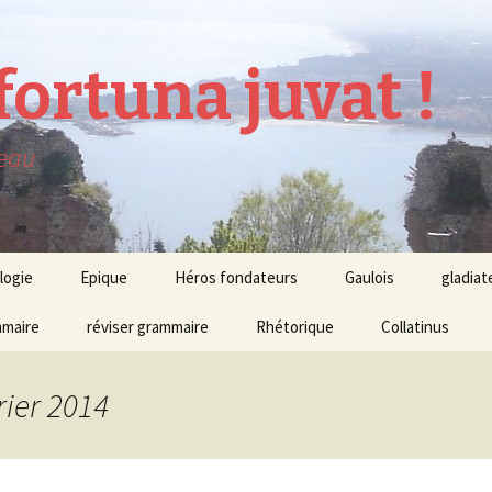
ortuna juvat !
neau
logie
Epique
Héros fondateurs
Gaulois
gladiat
maire
Homère
réviser grammaire
Rhétorique
Collatinus
rier 2014