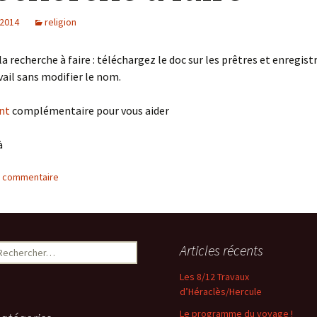
 2014
religion
la recherche à faire : téléchargez le doc sur les prêtres et enregist
vail sans modifier le nom.
nt
complémentaire pour vous aider
à
n commentaire
Articles récents
Les 8/12 Travaux
d’Héraclès/Hercule
Le programme du voyage !