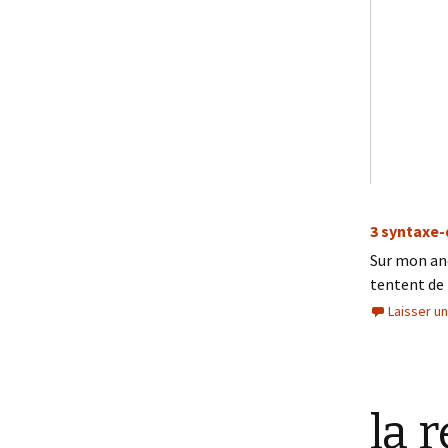
3 syntaxe
Sur mon anci
tentent de 
Laisser u
la 