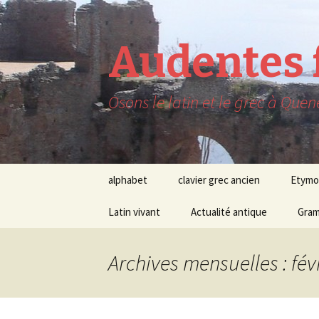
Audentes f
Osons le latin et le grec à Que
Aller
alphabet
clavier grec ancien
Etymo
au
contenu
Latin vivant
Actualité antique
Gram
Archives mensuelles : fév