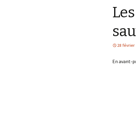
Les
sau
28 février
En avant-pr