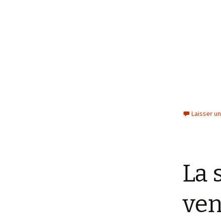
Laisser u
La 
ven