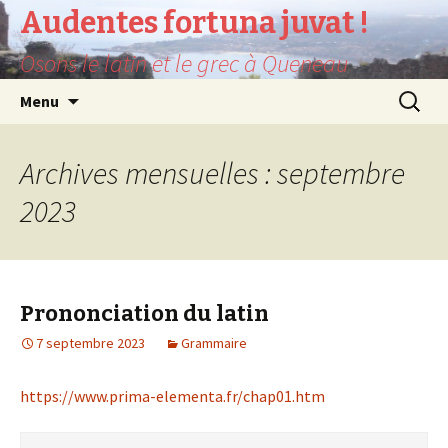
Audentes fortuna juvat !
Osons le latin et le grec à Queneau
Aller
Recherc
Menu
au
contenu
Archives mensuelles : septembre
2023
Prononciation du latin
7 septembre 2023
Grammaire
https://www.prima-elementa.fr/chap01.htm