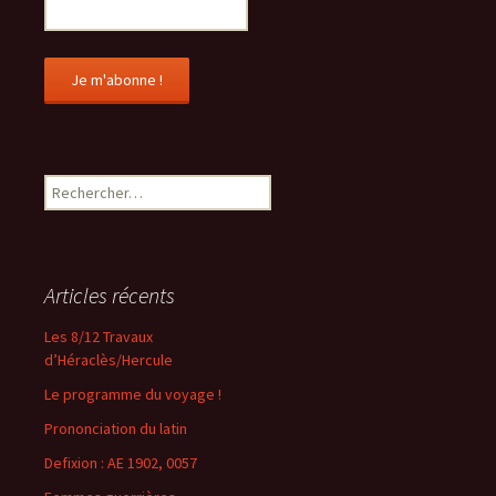
R
e
c
h
e
Articles récents
r
c
Les 8/12 Travaux
h
d’Héraclès/Hercule
e
Le programme du voyage !
r
Prononciation du latin
:
Defixion : AE 1902, 0057